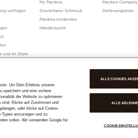
My Pandora
Pandora Company
lung verfolgen
Gravierbarer Schmuck
Stellenangebote
Pandora entdecken
ngen
Händlersuche
ect
len
ne und im Store
ALLE COOKIES AKZE
site. Um Dein Erlebnis unserer
u speichern und eine sichere
onalität der Website zu optimieren
en sind. Klicke auf Zustimmen und
Deutschland
ALLE ABLEHN
CHLAND
© ALLE RECHTE VORBEHALTEN. 2026 Pando
gelangen, oder klicke auf Cookie-
ie-Typen anzuzeigen und zu
rden sollen. Wir verwenden Google für
COOKIE-EINSTELL