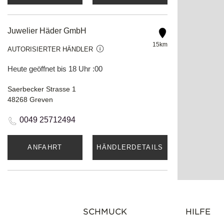
Juwelier Häder GmbH
15km
AUTORISIERTER HÄNDLER
Heute geöffnet bis 18 Uhr :00
Saerbecker Strasse 1
48268 Greven
0049 25712494
ANFAHRT
HÄNDLERDETAILS
Georg Miggelt Uhren u. Schmuck
24.6km
AUTORISIERTER HÄNDLER
SCHMUCK
HILFE