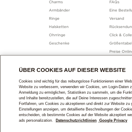
Heute geöffnet bis 18 Uhr :00
Charms
FAQs
Armbänder
Eine Bestel
Südstrasse 37
59387 Ascheberg-Herbern
Ringe
Versand
Halsketten
Rücksendu
4925991319
Ohrringe
Click & Coll
Geschenke
Größentabel
ANFAHRT
HÄNDLERDETAILS
Preise Onli
Sitemap
Kontakt
Rotthowe
ÜBER COOKIES AUF DIESER WEBSITE
24.6km
AUTORISIERTER HÄNDLER
Cookies sind wichtig für das reibungslose Funktionieren einer Web
Website zu verbessern, verwenden wir Cookies, um Login-Daten z
Heute geöffnet bis 18 Uhr :30
Anmeldung zu ermöglichen, Statistiken zu sammeln, um die Funkti
und Inhalte bereitzustellen, die auf Deine Interessen zugeschnitt
DEUTS
Freckenhorster Strasse 12-14
Fortfahren, um Cookies zu akzeptieren und direkt zur Website zu 
Einstellungen anzeigen, um detaillierte Beschreibungen der Cook
48231 Warendorf
entscheiden, ob bestimmte Cookies auf der Website akzeptiert we
ads personalization.
Datenschutzrichtlinien
Google Privacy
0049 25812572