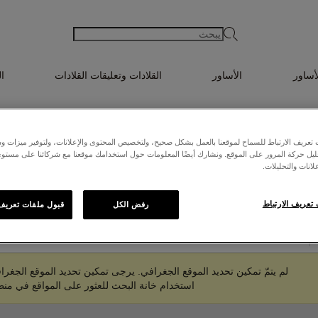
يبحث
أساور
الأساور
القلادات وتعليقات القلادات
ا
عريف الارتباط للسماح لموقعنا بالعمل بشكل صحيح، ولتخصيص المحتوى والإعلانات، ولتوفير ميزات وس
حليل حركة المرور على الموقع. ونشارك أيضًا المعلومات حول استخدامك موقعنا مع شركائنا على مستو
لانات والتحليلات.
المواقع القريبة منك
تعريف الارتباط
رفض الكل
قبول ملفات تعريف ا
لم يتمّ تمكين تحديد الموقع الجغرافي. يرجى تمكين تحديد الموقع الجغرا
استخدام خانة البحث للعثور على المواقع في من