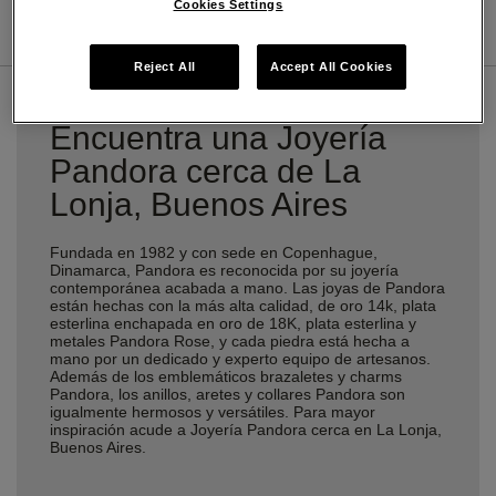
Cookies Settings
DIRECCIONES
DETALLES TIENDA
Reject All
Accept All Cookies
Encuentra una Joyería
Pandora cerca de La
Lonja, Buenos Aires
Fundada en 1982 y con sede en Copenhague,
Dinamarca, Pandora es reconocida por su joyería
contemporánea acabada a mano. Las joyas de Pandora
están hechas con la más alta calidad, de oro 14k, plata
esterlina enchapada en oro de 18K, plata esterlina y
metales Pandora Rose, y cada piedra está hecha a
mano por un dedicado y experto equipo de artesanos.
Además de los emblemáticos brazaletes y charms
Pandora, los anillos, aretes y collares Pandora son
igualmente hermosos y versátiles. Para mayor
inspiración acude a Joyería Pandora cerca en La Lonja,
Buenos Aires.