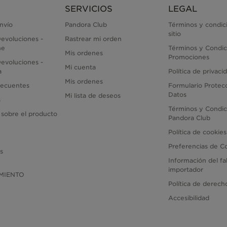
SERVICIOS
LEGAL
envío
Pandora Club
Términos y condic
sitio
evoluciones -
Rastrear mi orden
ne
Términos y Condic
Mis ordenes
Promociones
evoluciones -
Mi cuenta
a
Política de privaci
Mis ordenes
recuentes
Formulario Protec
Datos
Mi lista de deseos
s
Términos y Condic
 sobre el producto
Pandora Club
Política de cookies
Preferencias de C
as
Información del fa
importador
MIENTO
Política de derec
Accesibilidad