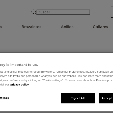
Buscar
s
Brazaletes
Anillos
Collares
TIENDAS EN SAN JUAN
acy is important to us.
es and similar methods to recognize visitors, remember preferences, measure campaign eff
nalyze site traffic and personalize what you see on our website. You can learn more about t
st your preferences by clicking on "Cookie settings" . To learn more about how Pandora pro
isit our
privacy policy
ttings
Reject All
Accept 