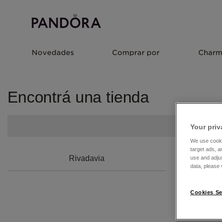
Novedades
Comprar por
Charm
Encontrá una tienda
Your priv
We use cooki
target ads, a
Rivadavia
use and adju
data, please v
Cookies Se