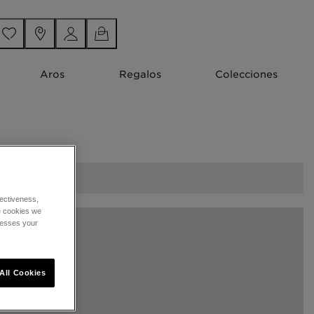
Aros
Regalos
Colecciones
ectiveness,
he cookies we
cesses your
All Cookies