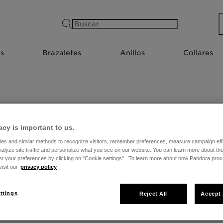
Buscar
s
Brazaletes
Anillos
Collares
TIENDAS EN FORMOSA
acy is important to us.
es and similar methods to recognize visitors, remember preferences, measure campaign eff
nalyze site traffic and personalize what you see on our website. You can learn more about t
st your preferences by clicking on "Cookie settings" . To learn more about how Pandora pro
isit our
privacy policy
ttings
Reject All
Accept 