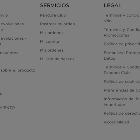
SERVICIOS
LEGAL
envío
Pandora Club
Términos y condic
sitio
evoluciones -
Rastrear mi orden
ne
Términos y Condic
Mis ordenes
Promociones
evoluciones -
Mi cuenta
a
Política de privaci
Mis ordenes
recuentes
Formulario Protec
Datos
Mi lista de deseos
s
Términos y Condic
 sobre el producto
Pandora Club
Política de cookies
Preferencias de C
as
Información del fa
importador
MIENTO
Política de derec
Accesibilidad