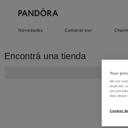
Novedades
Comprar por
Charm
Encontrá una tienda
Your priv
We use cooki
target ads, a
use and adju
data, please v
Cookies Se