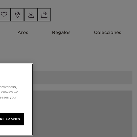
Aros
Regalos
Colecciones
ectiveness,
he cookies we
cesses your
All Cookies