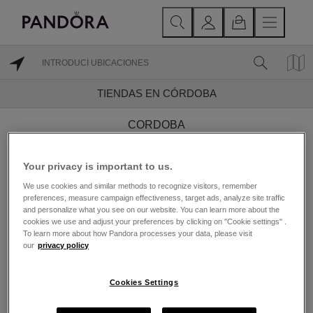
TIENDAS EN CÓRDOBA
CORDOBA
Your privacy is important to us.
Encuentra una Joyería
We use cookies and similar methods to recognize visitors, remember
preferences, measure campaign effectiveness, target ads, analyze site traffic
Pandora cerca de
and personalize what you see on our website. You can learn more about the
cookies we use and adjust your preferences by clicking on "Cookie settings" .
Córdoba
To learn more about how Pandora processes your data, please visit
our
privacy policy
Fundada en 1982 y con sede en Copenhague,
Dinamarca, Pandora es reconocida por su joyería
contemporánea acabada a mano. Las joyas de Pandora
Cookies Settings
están hechas con la más alta calidad, de oro 14k, Plata
esterlina enchapada en oro de 18K, plata esterlina y