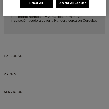
metales Pandora Rose, y cada piedra está hecha a
Reject All
Accept All Cookies
mano por un dedicado y experto equipo de artesanos.
Además de los emblemáticos brazaletes y charms
Pandora, los anillos, aretes y collares Pandora son
igualmente hermosos y versátiles. Para mayor
inspiración acude a Joyería Pandora cerca en Córdoba.
EXPLORAR
AYUDA
SERVICIOS