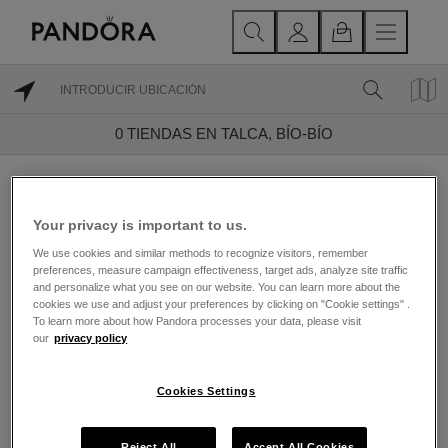
0
TIENDAS EN TALCA, BÍO-BÍO
Encuentra una Joyería
Your privacy is important to us.
Pandora cerca de Talca,
We use cookies and similar methods to recognize visitors, remember
Bío-Bío
preferences, measure campaign effectiveness, target ads, analyze site traffic
and personalize what you see on our website. You can learn more about the
cookies we use and adjust your preferences by clicking on "Cookie settings" .
Fundada en 1982 y con sede en Copenhague,
To learn more about how Pandora processes your data, please visit
Dinamarca, Pandora es reconocida por su joyería
our
privacy policy
contemporánea acabada a mano. Las joyas de Pandora
están hechas con la más alta calidad, de oro 14k, plata
esterlina enchapada en oro de 18K, plata esterlina y
Cookies Settings
metales Pandora Rose, y cada piedra está hecha a
mano por un dedicado y experto equipo de artesanos.
Además de los emblemáticos brazaletes y charms
Reject All
Accept All Cookies