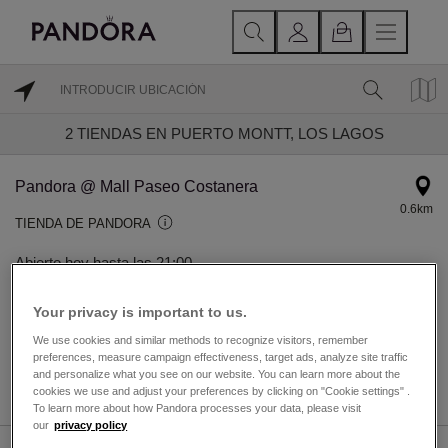
2
TIENDAS EN PUERTO MONTT, LOS LAGOS
Pandora @ Mall Paseo Costanera
0.6km
TIENDA DE PANDORA
Abierto hoy hasta las 21:00.
Illapel 10, Puerto Montt, Los Lagos, Chile
Your privacy is important to us.
Puerto Montt, Los Lagos 5480000
We use cookies and similar methods to recognize visitors, remember
preferences, measure campaign effectiveness, target ads, analyze site traffic
and personalize what you see on our website. You can learn more about the
DIRECCIONES
DETALLES TIENDA
cookies we use and adjust your preferences by clicking on "Cookie settings" .
To learn more about how Pandora processes your data, please visit
our
privacy policy