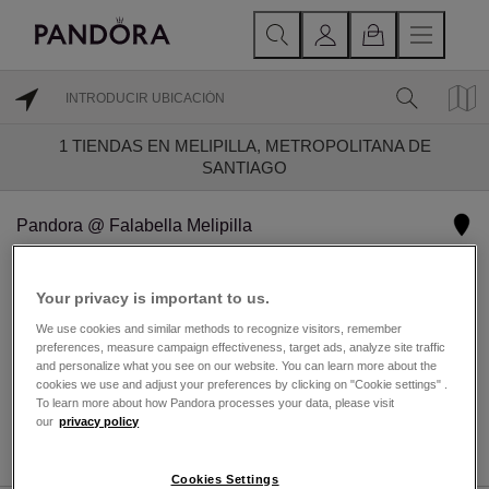
1
TIENDAS EN MELIPILLA, METROPOLITANA DE
SANTIAGO
Pandora @ Falabella Melipilla
1km
VENDEDOR AUTORIZADO
Your privacy is important to us.
Hoy reapertura a las 11 hrs.
We use cookies and similar methods to recognize visitors, remember
preferences, measure campaign effectiveness, target ads, analyze site traffic
Vargas 457
and personalize what you see on our website. You can learn more about the
Melipilla, Metropolitana de Santiago 9580000
cookies we use and adjust your preferences by clicking on "Cookie settings" .
To learn more about how Pandora processes your data, please visit
our
privacy policy
DIRECCIONES
DETALLES TIENDA
Cookies Settings