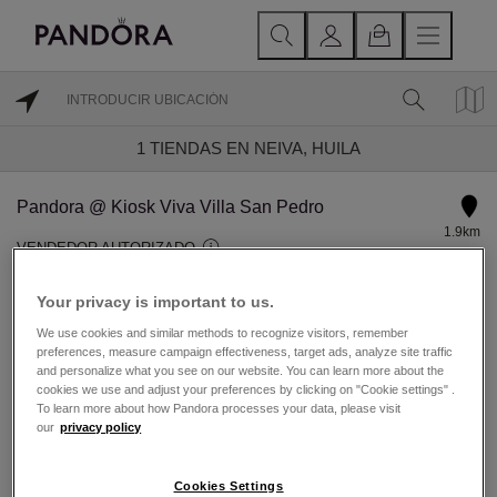
1
TIENDAS EN NEIVA, HUILA
Pandora @ Kiosk Viva Villa San Pedro
1.9km
VENDEDOR AUTORIZADO
Abierto hoy hasta las 21:00.
Your privacy is important to us.
We use cookies and similar methods to recognize visitors, remember
Carrera 8 # 38-42
preferences, measure campaign effectiveness, target ads, analyze site traffic
Neiva, Huila NA
and personalize what you see on our website. You can learn more about the
cookies we use and adjust your preferences by clicking on "Cookie settings" .
3142176846
To learn more about how Pandora processes your data, please visit
our
privacy policy
DIRECCIONES
DETALLES TIENDA
Cookies Settings