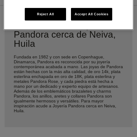
Reject All
Accept All Cookies
Encuentra una Joyería
Pandora cerca de Neiva,
Huila
Fundada en 1982 y con sede en Copenhague,
Dinamarca, Pandora es reconocida por su joyería
contemporánea acabada a mano. Las joyas de Pandora
están hechas con la más alta calidad, de oro 14k, plata
esterlina enchapada en oro de 18K, plata esterlina y
metales Pandora Rose, y cada piedra está hecha a
mano por un dedicado y experto equipo de artesanos.
Además de los emblemáticos brazaletes y charms
Pandora, los anillos, aretes y collares Pandora son
igualmente hermosos y versátiles. Para mayor
inspiración acude a Joyería Pandora cerca en Neiva,
Huila.