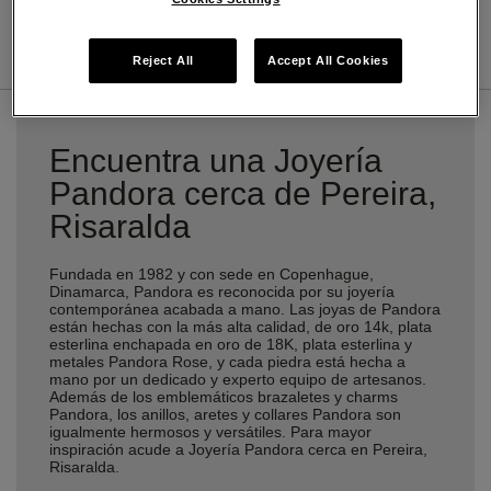
DIRECCIONES
DETALLES TIENDA
Reject All
Accept All Cookies
Encuentra una Joyería
Pandora cerca de Pereira,
Risaralda
Fundada en 1982 y con sede en Copenhague,
Dinamarca, Pandora es reconocida por su joyería
contemporánea acabada a mano. Las joyas de Pandora
están hechas con la más alta calidad, de oro 14k, plata
esterlina enchapada en oro de 18K, plata esterlina y
metales Pandora Rose, y cada piedra está hecha a
mano por un dedicado y experto equipo de artesanos.
Además de los emblemáticos brazaletes y charms
Pandora, los anillos, aretes y collares Pandora son
igualmente hermosos y versátiles. Para mayor
inspiración acude a Joyería Pandora cerca en Pereira,
Risaralda.