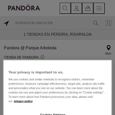
1
TIENDAS EN PEREIRA, RISARALDA
Pandora @ Parque Arboleda
0km
TIENDA DE PANDORA
Hoy reapertura a las 10 hrs.
Your privacy is important to us.
Centro Comercial Parque Arboleda, Local 227A, Av. Circunvalar #
We use cookies and similar methods to recognize visitors, remember
5-20 Pereira, Colombia
preferences, measure campaign effectiveness, target ads, analyze site traffic
Pereira, Risaralda 13008
and personalize what you see on our website. You can learn more about the
cookies we use and adjust your preferences by clicking on "Cookie settings" .
To learn more about how Pandora processes your data, please visit
305 2405622
our
privacy policy
Grabado disponible
Cookies Settings