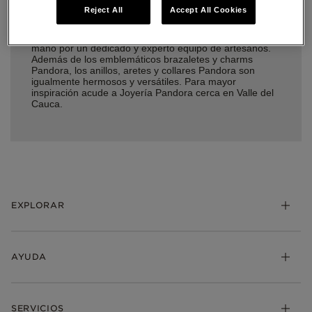
contemporánea acabada a mano. Las joyas de Pandora
Reject All
Accept All Cookies
están hechas con la más alta calidad, de oro 14k, Plata
esterlina enchapada en oro de 18K, plata esterlina y
metales Pandora Rose, y cada piedra está hecha a
mano por un dedicado y experto equipo de artesanos.
Además de los emblemáticos brazaletes y charms
Pandora, los anillos, aretes y collares Pandora son
igualmente hermosos y versátiles. Para mayor
inspiración acude a Joyería Pandora cerca en Valle del
Cauca.
EXPLORAR
AYUDA
SERVICIOS