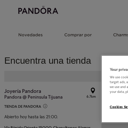
Novedades
Comprar por
Charm
Encuentra una tienda
Your priva
We use cooki
target ads, 
we use and a
Joyería Pandora
your data, pl
Pandora @ Peninsula Tijuana
6.7km
TIENDA DE PANDORA
Cookies Se
Abierto hoy hasta las 21:00.
Vía Rápida Oriente 15000, Chapultepec Alamar,