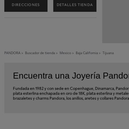
DIRECCIONES
DETALLES TIENDA
PANDORA
>
Buscador de tienda
>
Mexico
>
Baja California
>
Tijuana
Encuentra una Joyería Pandora
Fundada en 1982 y con sede en Copenhague, Dinamarca, Pandora e
plata esterlina enchapada en oro de 18K, plata esterlina y met
brazaletes y charms Pandora, los anillos, aretes y collares Pandor