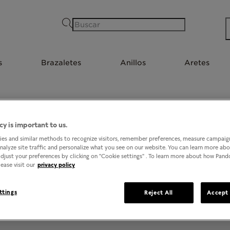
Buscar
s
Brazaletes
Anillos
Aretes
cy is important to us.
2
TIENDAS EN TIJUANA, BAJA CALIFORNIA
es and similar methods to recognize visitors, remember preferences, measure campaign
analyze site traffic and personalize what you see on our website. You can learn more ab
djust your preferences by clicking on "Cookie settings" . To learn more about how Pan
ease visit our
privacy policy
ttings
Reject All
Accept 