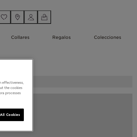
Collares
Regalos
Colecciones
 effectiveness,
out the cookies
dora processes
All Cookies