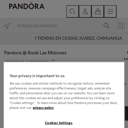
1
TIENDAS EN CIUDAD JUAREZ, CHIHUAHUA
Pandora @ Kiosk Las Misiones
1.
VENDEDOR AUTORIZADO
Abierto hoy hasta las 21:00.
Your privacy is important to us.
Blvd. Teófilo Borunda 8760, Jardines del Lago, 32528 Cd Juárez, Chih.
We use cookies and similar methods to recognize visitors, remember
Ciudad Juarez, Chihuahua 32528
preferences, measure campaign effectiveness, target ads, analyze site
traffic and personalize what you see on our website. You can learn more
about the cookies we use and adjust your preferences by clicking on
"Cookie settings" . To learn more about how Pandora processes your data,
please visit our
privacy policy
DIRECCIONES
DETALLES TIENDA
Cookies Settings