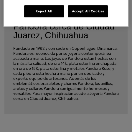
Reject All
Accept All Cookies
Encuentra una Joyería
Pandora cerca de Ciudad
Juarez, Chihuahua
Fundada en 1982 y con sede en Copenhague, Dinamarca,
Pandora es reconocida por su joyería contemporánea
acabada a mano. Las joyas de Pandora están hechas con
la más alta calidad, de oro 14k, plata esterlina enchapada
en oro de 18K, plata esterlina y metales Pandora Rose, y
cada piedra está hecha a mano por un dedicado y
experto equipo de artesanos. Además de los
emblemáticos brazaletes y charms Pandora, los anillos,
aretes y collares Pandora son igualmente hermosos y
versátiles. Para mayor inspiración acude a Joyería Pandora
cerca en Ciudad Juarez, Chihuahua.