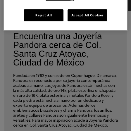
DIRECCIONES
DETALLES TIENDA
Reject All
Accept All Cookies
Encuentra una Joyería
Pandora cerca de Col.
Santa Cruz Atoyac,
Ciudad de México
Fundada en 1982 y con sede en Copenhague, Dinamarca,
Pandora es reconocida por su joyería contemporánea
acabada a mano. Las joyas de Pandora están hechas con
la más alta calidad, de oro 14k, plata esterlina enchapada
en oro de 18K, plata esterlina y metales Pandora Rose, y
cada piedra está hecha a mano por un dedicado y
experto equipo de artesanos. Además de los
emblemáticos brazaletes y charms Pandora, los anillos,
aretes y collares Pandora son igualmente hermosos y
versátiles. Para mayor inspiración acude a Joyería Pandora
cerca en Col. Santa Cruz Atoyac, Ciudad de México.