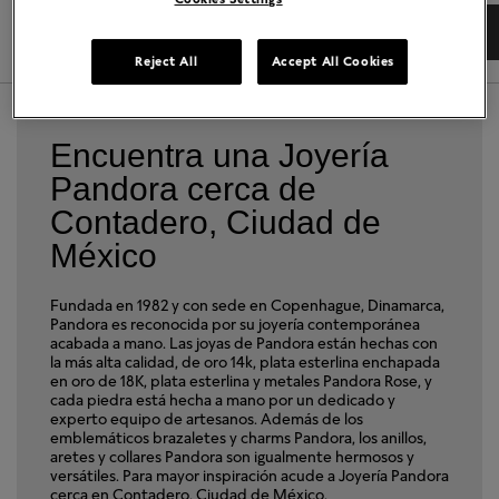
DIRECCIONES
DETALLES TIENDA
Reject All
Accept All Cookies
Encuentra una Joyería
Pandora cerca de
Contadero, Ciudad de
México
Fundada en 1982 y con sede en Copenhague, Dinamarca,
Pandora es reconocida por su joyería contemporánea
acabada a mano. Las joyas de Pandora están hechas con
la más alta calidad, de oro 14k, plata esterlina enchapada
en oro de 18K, plata esterlina y metales Pandora Rose, y
cada piedra está hecha a mano por un dedicado y
experto equipo de artesanos. Además de los
emblemáticos brazaletes y charms Pandora, los anillos,
aretes y collares Pandora son igualmente hermosos y
versátiles. Para mayor inspiración acude a Joyería Pandora
cerca en Contadero, Ciudad de México.