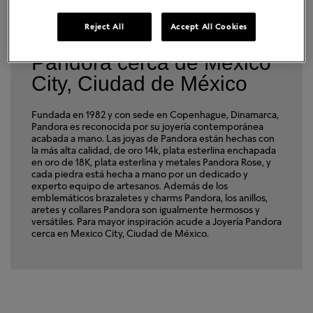
Reject All
Accept All Cookies
Encuentra una Joyería
Pandora cerca de Mexico
City, Ciudad de México
Fundada en 1982 y con sede en Copenhague, Dinamarca,
Pandora es reconocida por su joyería contemporánea
acabada a mano. Las joyas de Pandora están hechas con
la más alta calidad, de oro 14k, plata esterlina enchapada
en oro de 18K, plata esterlina y metales Pandora Rose, y
cada piedra está hecha a mano por un dedicado y
experto equipo de artesanos. Además de los
emblemáticos brazaletes y charms Pandora, los anillos,
aretes y collares Pandora son igualmente hermosos y
versátiles. Para mayor inspiración acude a Joyería Pandora
cerca en Mexico City, Ciudad de México.