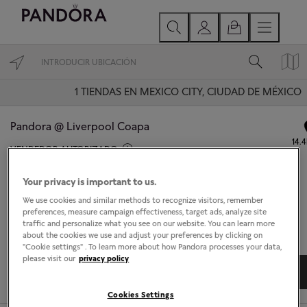
1
TIENDAS EN MEXICO CITY, CIUDAD DE MÉXICO
Pandora @ Liverpool Coapa
14.
VENDEDOR AUTORIZADO
Abierto hoy hasta las 21:00.
Your privacy is important to us.
Calz. Del Hueso 519
We use cookies and similar methods to recognize visitors, remember
Mexico City, Ciudad de México 14300
preferences, measure campaign effectiveness, target ads, analyze site
traffic and personalize what you see on our website. You can learn more
about the cookies we use and adjust your preferences by clicking on
"Cookie settings" . To learn more about how Pandora processes your data,
please visit our
privacy policy
DIRECCIONES
DETALLES TIENDA
Cookies Settings