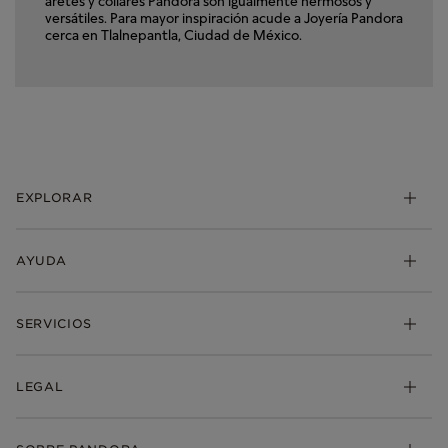
aretes y collares Pandora son igualmente hermosos y
versátiles. Para mayor inspiración acude a Joyería Pandora
cerca en Tlalnepantla, Ciudad de México.
EXPLORAR
Charms
AYUDA
Brazaletes
Anillos
Mis pedidos
SERVICIOS
Aretes
Envio
Collares y Dijes
Devoluciones
Pandora Club
LEGAL
Colecciones
Preguntas Frecuentes
Descuento de estudiantes
Regalos
Contacta con nosotros
Rastrear mi oden
Términos y condiciones