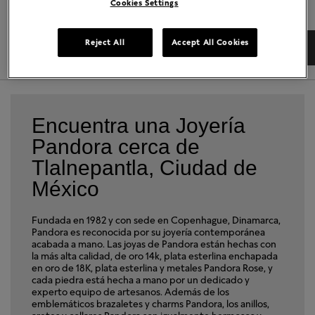
Cookies Settings
Reject All
Accept All Cookies
DIRECCIONES
DETALLES TIENDA
Encuentra una Joyería
Pandora cerca de
Tlalnepantla, Ciudad de
México
Fundada en 1982 y con sede en Copenhague, Dinamarca,
Pandora es reconocida por su joyería contemporánea
acabada a mano. Las joyas de Pandora están hechas con
la más alta calidad, de oro 14k, plata esterlina enchapada
en oro de 18K, plata esterlina y metales Pandora Rose, y
cada piedra está hecha a mano por un dedicado y
experto equipo de artesanos. Además de los
emblemáticos brazaletes y charms Pandora, los anillos,