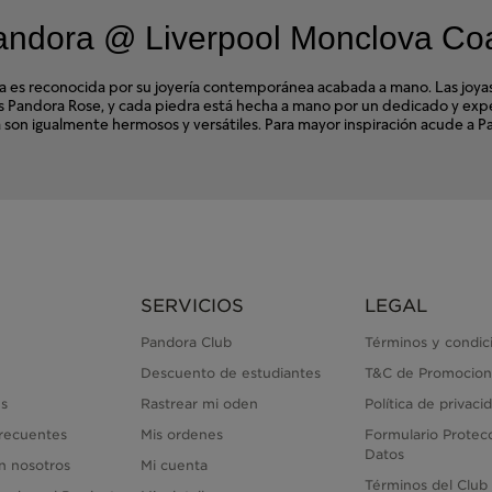
andora @ Liverpool Monclova Co
s reconocida por su joyería contemporánea acabada a mano. Las joyas d
ales Pandora Rose, y cada piedra está hecha a mano por un dedicado y e
dora son igualmente hermosos y versátiles. Para mayor inspiración acude
SERVICIOS
LEGAL
Pandora Club
Términos y condic
Descuento de estudiantes
T&C de Promocion
s
Rastrear mi oden
Política de privaci
recuentes
Mis ordenes
Formulario Protec
Datos
n nosotros
Mi cuenta
Términos del Club