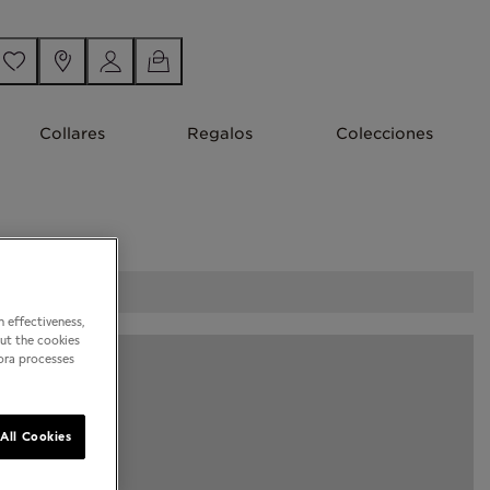
Collares
Regalos
Colecciones
 effectiveness,
out the cookies
dora processes
All Cookies