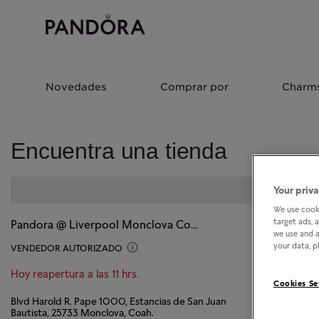
Novedades
Comprar por
Charm
Encuentra una tienda
Your priva
We use cooki
target ads, 
Pandora @ Liverpool Monclova Coahuila
we use and a
your data, pl
VENDEDOR AUTORIZADO
Hoy reapertura a las 11 hrs.
Cookies Se
Blvd Harold R. Pape 1000, Estancias de San Juan
Bautista, 25733 Monclova, Coah.