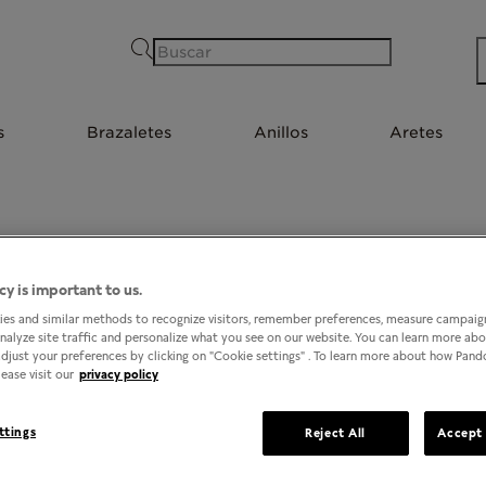
Buscar
s
Brazaletes
Anillos
Aretes
PANDORA @ LIVERPOOL MONCLOVA COAHUILA
cy is important to us.
es and similar methods to recognize visitors, remember preferences, measure campaign
analyze site traffic and personalize what you see on our website. You can learn more ab
djust your preferences by clicking on "Cookie settings" . To learn more about how Pan
ease visit our
privacy policy
ttings
Reject All
Accept 