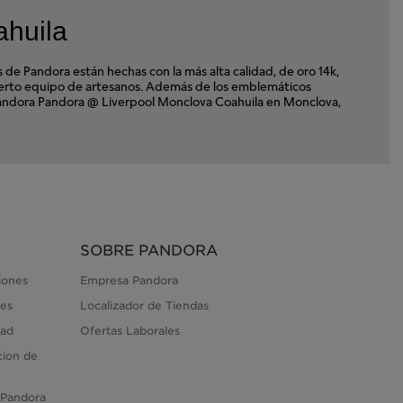
ahuila
e Pandora están hechas con la más alta calidad, de oro 14k,
xperto equipo de artesanos. Además de los emblemáticos
 a Pandora Pandora @ Liverpool Monclova Coahuila en Monclova,
SOBRE PANDORA
iones
Empresa Pandora
es
Localizador de Tiendas
dad
Ofertas Laborales
cion de
 Pandora