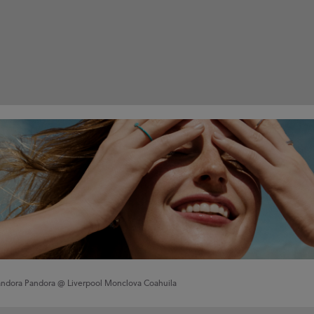
andora
Pandora @ Liverpool Monclova Coahuila