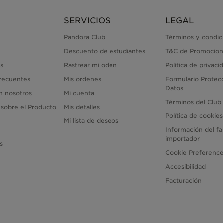
SERVICIOS
LEGAL
Pandora Club
Términos y condic
Descuento de estudiantes
T&C de Promocion
s
Rastrear mi oden
Política de privaci
recuentes
Mis ordenes
Formulario Protec
Datos
n nosotros
Mi cuenta
Términos del Club
 sobre el Producto
Mis detalles
Política de cookies
Mi lista de deseos
Información del fa
importador
as
Cookie Preferenc
Accesibilidad
Facturación