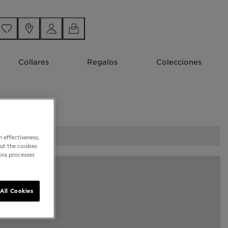
Collares
Regalos
Colecciones
 effectiveness,
out the cookies
dora processes
All Cookies