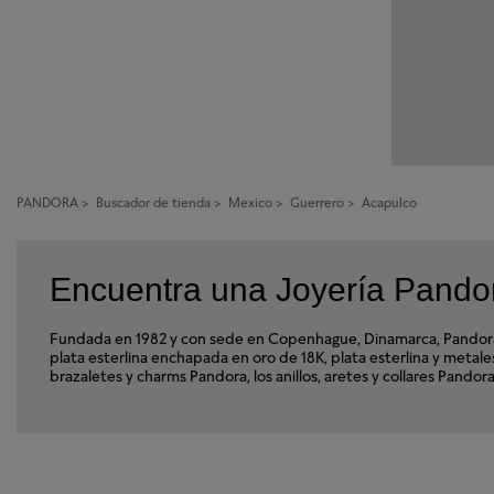
PANDORA
>
Buscador de tienda
>
Mexico
>
Guerrero
>
Acapulco
Encuentra una Joyería Pandor
Fundada en 1982 y con sede en Copenhague, Dinamarca, Pandora e
plata esterlina enchapada en oro de 18K, plata esterlina y met
brazaletes y charms Pandora, los anillos, aretes y collares Pando