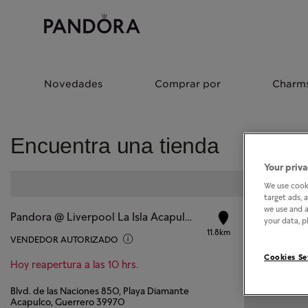
Novedades
Comprar por
Charm
Encuentra una tienda
Your priva
We use cooki
target ads, 
we use and a
Pandora @ Liverpool La Isla Acapulco
your data, pl
11.8km
VENDEDOR AUTORIZADO
Cookies Se
Hoy reapertura a las 10 hrs.
Blvd. de las Naciones 850, Playa Diamante
Acapulco, Guerrero 39970