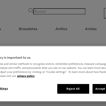
Buscar
s
Brazaletes
Anillos
Aretes
cy is important to us.
1
TIENDAS EN ACAPULCO, GUERRERO
es and similar methods to recognize visitors, remember preferences, measure campaign
analyze site traffic and personalize what you see on our website. You can learn more ab
djust your preferences by clicking on "Cookie settings" . To learn more about how Pan
ease visit our
privacy policy
ttings
Reject All
Accept 