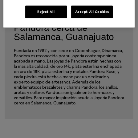
Reject All
Accept All Cookies
Encuentra una Joyería
Pandora cerca de
Salamanca, Guanajuato
Fundada en 1982 y con sede en Copenhague, Dinamarca,
Pandora es reconocida por su joyería contemporánea
acabada a mano. Las joyas de Pandora están hechas con
la más alta calidad, de oro 14k, plata esterlina enchapada
en oro de 18K, plata esterlina y metales Pandora Rose, y
cada piedra está hecha a mano por un dedicado y
experto equipo de artesanos. Además de los
emblemáticos brazaletes y charms Pandora, los anillos,
aretes y collares Pandora son igualmente hermosos y
versátiles. Para mayor inspiración acude a Joyería Pandora
cerca en Salamanca, Guanajuato.