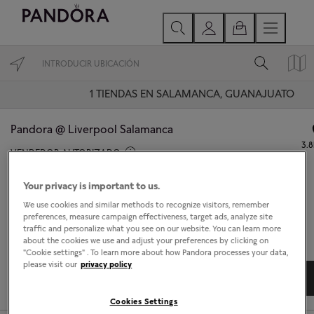
1
TIENDAS EN SALAMANCA, GUANAJUATO
Pandora @ Liverpool Salamanca
3.
VENDEDOR AUTORIZADO
Abierto hoy hasta las 21:00.
Your privacy is important to us.
Cam. a Mancera 214, Las Glorias, 36766 Salamanca, Gto., Mexico
We use cookies and similar methods to recognize visitors, remember
Salamanca, Guanajuato 36766
preferences, measure campaign effectiveness, target ads, analyze site
traffic and personalize what you see on our website. You can learn more
about the cookies we use and adjust your preferences by clicking on
"Cookie settings" . To learn more about how Pandora processes your data,
please visit our
privacy policy
DIRECCIONES
DETALLES TIENDA
Cookies Settings