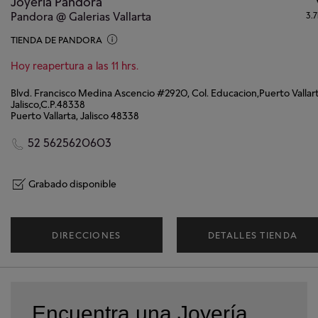
Joyería Pandora
Pandora @ Galerias Vallarta
3.
TIENDA DE PANDORA
Hoy reapertura a las 11 hrs.
Blvd. Francisco Medina Ascencio #2920, Col. Educacion,Puerto Vallart
Jalisco,C.P.48338
Puerto Vallarta, Jalisco 48338
52 5625620603
Grabado disponible
DIRECCIONES
DETALLES TIENDA
Encuentra una Joyería