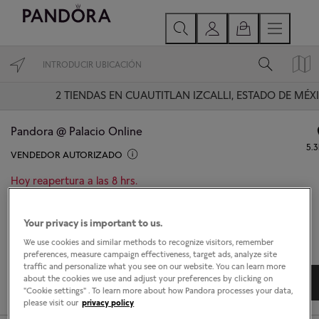
2
TIENDAS EN CUAUTITLAN IZCALLI, ESTADO DE MÉX
Pandora @ Palacio Online
5.
VENDEDOR AUTORIZADO
Hoy reapertura a las 8 hrs.
Av. Tejocotes, Parque Industrial San Martin Obispo
Cuautitlan Izcalli, Estado de México 54769
Your privacy is important to us.
We use cookies and similar methods to recognize visitors, remember
preferences, measure campaign effectiveness, target ads, analyze site
traffic and personalize what you see on our website. You can learn more
about the cookies we use and adjust your preferences by clicking on
DIRECCIONES
DETALLES TIENDA
"Cookie settings" . To learn more about how Pandora processes your data,
please visit our
privacy policy