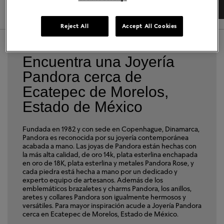
DIRECCIONES
DETALLES TIENDA
Reject All
Accept All Cookies
Encuentra una Joyería
Pandora cerca de
Ecatepec de Morelos,
Estado de México
Fundada en 1982 y con sede en Copenhague, Dinamarca,
Pandora es reconocida por su joyería contemporánea
acabada a mano. Las joyas de Pandora están hechas con
la más alta calidad, de oro 14k, plata esterlina enchapada
en oro de 18K, plata esterlina y metales Pandora Rose, y
cada piedra está hecha a mano por un dedicado y
experto equipo de artesanos. Además de los
emblemáticos brazaletes y charms Pandora, los anillos,
aretes y collares Pandora son igualmente hermosos y
versátiles. Para mayor inspiración acude a Joyería Pandora
cerca en Ecatepec de Morelos, Estado de México.