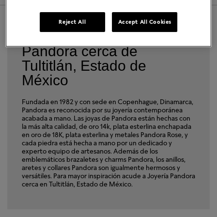
Reject All
Accept All Cookies
Encuentra una Joyería
Pandora cerca de
Tultitlán, Estado de
México
Fundada en 1982 y con sede en Copenhague, Dinamarca,
Pandora es reconocida por su joyería contemporánea
acabada a mano. Las joyas de Pandora están hechas con
la más alta calidad, de oro 14k, plata esterlina enchapada
en oro de 18K, plata esterlina y metales Pandora Rose, y
cada piedra está hecha a mano por un dedicado y
experto equipo de artesanos. Además de los
emblemáticos brazaletes y charms Pandora, los anillos,
aretes y collares Pandora son igualmente hermosos y
versátiles. Para mayor inspiración acude a Joyería Pandora
cerca en Tultitlán, Estado de México.