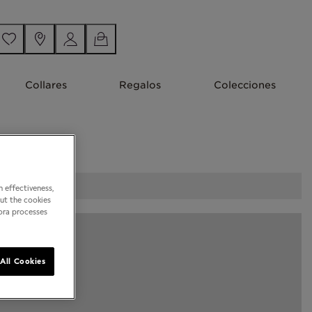
Collares
Regalos
Colecciones
 effectiveness,
out the cookies
dora processes
All Cookies