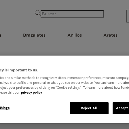
Buscar
s
Brazaletes
Anillos
Aretes
cy is important to us.
TIENDAS EN MICHOACÁN
es and similar methods to recognize visitors, remember preferences, measure campaign
analyze site traffic and personalize what you see on our website. You can learn more ab
djust your preferences by clicking on "Cookie settings" . To learn more about how Pan
ease visit our
privacy policy
ttings
Reject All
Accept 