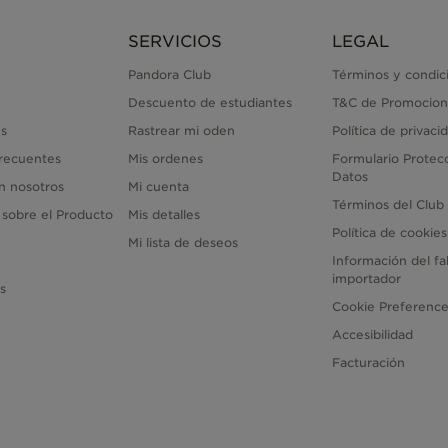
SERVICIOS
LEGAL
Pandora Club
Términos y condic
Descuento de estudiantes
T&C de Promocion
s
Rastrear mi oden
Política de privaci
recuentes
Mis ordenes
Formulario Protec
Datos
n nosotros
Mi cuenta
Términos del Club
 sobre el Producto
Mis detalles
Política de cookies
Mi lista de deseos
Información del fa
importador
as
Cookie Preferenc
Accesibilidad
Facturación