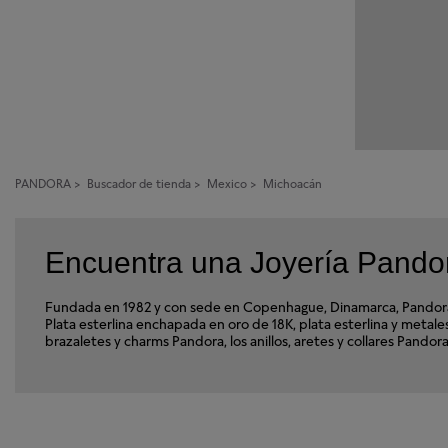
PANDORA
>
Buscador de tienda
>
Mexico
>
Michoacán
Encuentra una Joyería Pando
Fundada en 1982 y con sede en Copenhague, Dinamarca, Pandora e
Plata esterlina enchapada en oro de 18K, plata esterlina y met
brazaletes y charms Pandora, los anillos, aretes y collares Pand