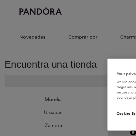
Novedades
Comprar por
Charm
Encuentra una tienda
Your priva
We use cooki
target ads, 
we use and a
your data, pl
Morelia
Uruapan
Cookies Se
Zamora