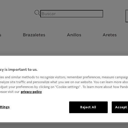
Buscar
s
Brazaletes
Anillos
Aretes
cy is important to us.
3
TIENDAS EN CUERNAVACA, MORELOS
es and similar methods to recognize visitors, remember preferences, measure campaign
analyze site traffic and personalize what you see on our website. You can learn more ab
djust your preferences by clicking on "Cookie settings" . To learn more about how Pan
ease visit our
privacy policy
ttings
Reject All
Accept 