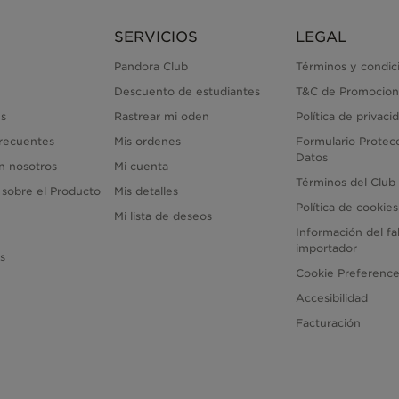
SERVICIOS
LEGAL
Pandora Club
Términos y condic
Descuento de estudiantes
T&C de Promocion
s
Rastrear mi oden
Política de privaci
recuentes
Mis ordenes
Formulario Protec
Datos
n nosotros
Mi cuenta
Términos del Club
 sobre el Producto
Mis detalles
Política de cookies
Mi lista de deseos
Información del fa
importador
as
Cookie Preferenc
Accesibilidad
Facturación