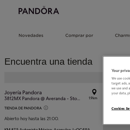
Novedades
Comprar por
Charm
Encuentra una tienda
Your priva
We use cooki
target ads, 
we use and a
Joyería Pandora
your data, pl
3812MX Pandora @ Averanda - Store #837
1.9km
TIENDA DE PANDORA
Cookies Se
Abierto hoy hasta las 21:00.
KM 87.5 Autopista México-Acapulco, L-OC411A