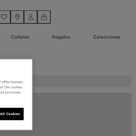
Collares
Regalos
Colecciones
 effectiveness,
out the cookies
dora processes
All Cookies