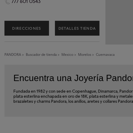
777 601 0543
DIRECCIONES
DETALLES TIENDA
Pandora @ Outlet Cuernavaca
PANDORA
>
Buscador de tienda
>
Mexico
>
Morelos
>
Cuernavaca
2.4km
VENDEDOR AUTORIZADO
Abierto hoy hasta las 20:00.
Encuentra una Joyería Pando
C. Jacarandas 103, Ricardo Flores Magon, 62376
Cuernavaca, Mor.
Fundada en 1982 y con sede en Copenhague, Dinamarca, Pandora e
Cuernavaca, Morelos 62376
plata esterlina enchapada en oro de 18K, plata esterlina y met
brazaletes y charms Pandora, los anillos, aretes y collares Pand
DIRECCIONES
DETALLES TIENDA