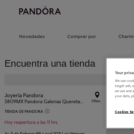
Novedades
Comprar por
Charm
Encuentra una tienda
Your priva
We use cooki
target ads, 
we use and a
Joyería Pandora
your data, pl
3809MX Pandora Galerias Queretaro - Store #824
1.9km
TIENDA DE PANDORA
Cookies Se
Hoy reapertura a las 11 hrs.
Av. 5 de Febrero 99, Local 205 Los Virreyes