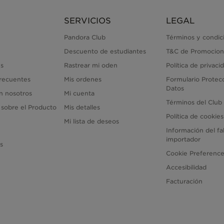
SERVICIOS
LEGAL
Pandora Club
Términos y condic
Descuento de estudiantes
T&C de Promocion
s
Rastrear mi oden
Política de privaci
recuentes
Mis ordenes
Formulario Protec
Datos
n nosotros
Mi cuenta
Términos del Club
 sobre el Producto
Mis detalles
Política de cookies
Mi lista de deseos
Información del fa
importador
as
Cookie Preferenc
Accesibilidad
Facturación