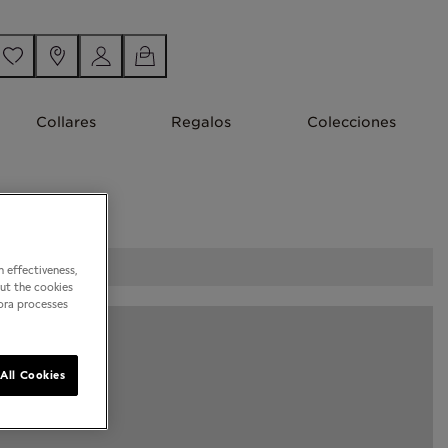
Collares
Regalos
Colecciones
 effectiveness,
out the cookies
dora processes
All Cookies