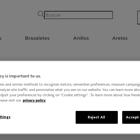
Buscar
s
Brazaletes
Anillos
Aretes
cy is important to us.
1
TIENDAS EN SANTIAGO DE QUERÉTARO, QUERÉTARO
es and similar methods to recognize visitors, remember preferences, measure campaign
analyze site traffic and personalize what you see on our website. You can learn more ab
djust your preferences by clicking on "Cookie settings" . To learn more about how Pan
ease visit our
privacy policy
ttings
Reject All
Accept 