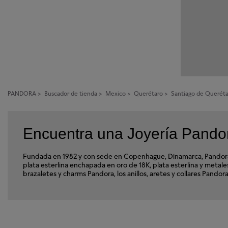
PANDORA
>
Buscador de tienda
>
Mexico
>
Querétaro
>
Santiago de Querét
Encuentra una Joyería Pandor
Fundada en 1982 y con sede en Copenhague, Dinamarca, Pandora e
plata esterlina enchapada en oro de 18K, plata esterlina y met
brazaletes y charms Pandora, los anillos, aretes y collares Pand