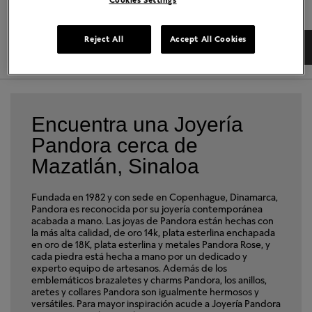
Reject All
Accept All Cookies
DIRECCIONES
DETALLES TIENDA
Encuentra una Joyería
Pandora cerca de
Mazatlán, Sinaloa
Fundada en 1982 y con sede en Copenhague, Dinamarca,
Pandora es reconocida por su joyería contemporánea
acabada a mano. Las joyas de Pandora están hechas con
la más alta calidad, de oro 14k, plata esterlina enchapada
en oro de 18K, plata esterlina y metales Pandora Rose, y
cada piedra está hecha a mano por un dedicado y
experto equipo de artesanos. Además de los
emblemáticos brazaletes y charms Pandora, los anillos,
aretes y collares Pandora son igualmente hermosos y
versátiles. Para mayor inspiración acude a Joyería Pandora