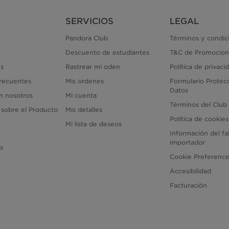
SERVICIOS
LEGAL
Pandora Club
Términos y condic
Descuento de estudiantes
T&C de Promocion
s
Rastrear mi oden
Política de privaci
recuentes
Mis ordenes
Formulario Protec
Datos
n nosotros
Mi cuenta
Términos del Club
 sobre el Producto
Mis detalles
Política de cookies
Mi lista de deseos
Información del fa
importador
as
Cookie Preferenc
Accesibilidad
Facturación