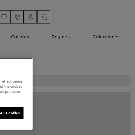
Collares
Regalos
Colecciones
 effectiveness,
out the cookies
dora processes
All Cookies