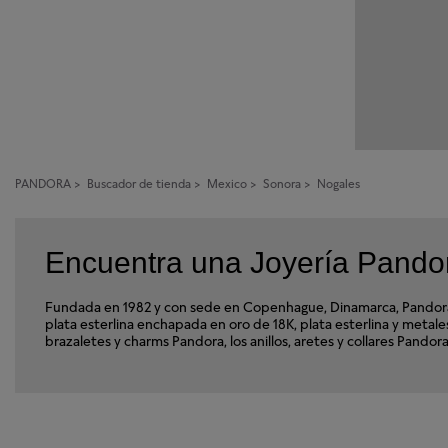
PANDORA
>
Buscador de tienda
>
Mexico
>
Sonora
>
Nogales
Encuentra una Joyería Pando
Fundada en 1982 y con sede en Copenhague, Dinamarca, Pandora e
plata esterlina enchapada en oro de 18K, plata esterlina y met
brazaletes y charms Pandora, los anillos, aretes y collares Pando