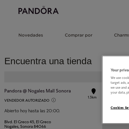
Novedades
Comprar por
Charm
Encuentra una tienda
Your priva
We use cooki
target ads, 
we use and a
Pandora @ Nogales Mall Sonora
your data, pl
1.3km
VENDEDOR AUTORIZADO
Cookies Se
Abierto hoy hasta las 20:00.
Blvd. El Greco 45, El Greco
Nogales, Sonora 84066