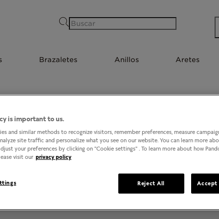
Buscar
s
Brazaletes
Anillos
Aretes
cy is important to us.
1
TIENDAS EN NOGALES, SONORA
es and similar methods to recognize visitors, remember preferences, measure campaign
analyze site traffic and personalize what you see on our website. You can learn more ab
djust your preferences by clicking on "Cookie settings" . To learn more about how Pan
ease visit our
privacy policy
ttings
Reject All
Accept 