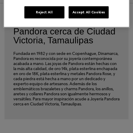
Reject All
Accept All Cookies
Encuentra una Joyería
Pandora cerca de Ciudad
Victoria, Tamaulipas
Fundada en 1982 y con sede en Copenhague, Dinamarca,
Pandora es reconocida por su joyería contemporánea
acabada a mano. Las joyas de Pandora están hechas con
la más alta calidad, de oro 14k, plata esterlina enchapada
en oro de 18K, plata esterlina y metales Pandora Rose, y
cada piedra está hecha a mano por un dedicado y
experto equipo de artesanos. Además de los
emblemáticos brazaletes y charms Pandora, los anillos,
aretes y collares Pandora son igualmente hermosos y
versátiles. Para mayor inspiración acude a Joyería Pandora
cerca en Ciudad Victoria, Tamaulipas.