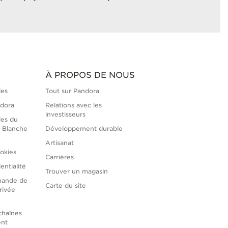
À PROPOS DE NOUS
les
Tout sur Pandora
ndora
Relations avec les
investisseurs
les du
 Blanche
Développement durable
Artisanat
okies
Carrières
entialité
Trouver un magasin
mande de
Carte du site
rivée
chaînes
ent