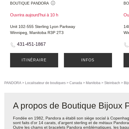
BOUTIQUE PANDORA
BO
Ouvrira aujourd’hui à 10 h
Ouv
Unit 102-555 Sterling Lyon Parkway
14
Winnipeg, Manitoba R3P 2T3
Wi
431-451-1867
ITINÉRAIRE
INFOS
PANDORA
>
Localisateur de boutiques
>
Canada
>
Manitoba
>
Steinbach
>
Bij
A propos de Boutique Bijoux 
Fondée en 1982, Pandora a établi son siège social à Copenhagu
sont faits d’or 14 carats, d’argent sterling et de métaux Pando
Outre les chams et bracelets Pandora emblématiques, les bagues, 