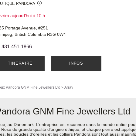
UTIQUE PANDORA
rira aujourd’hui à 10 h
85 Portage Avenue, #251
nnipeg, British Columbia R3G 0W4
431-451-1866
ITINÉRAIRE
INFOS
oux Pandora
GNM Fine Jewellers Ltd
>
Array
Pandora GNM Fine Jewellers Ltd
e, au Danemark. L’entreprise est reconnue dans le monde entier pour 
ra Rose de grande qualité d’origine éthique, et chaque pierre est appli
les boucles d’oreilles et les colliers Pandora sont tout aussi magnifiqu