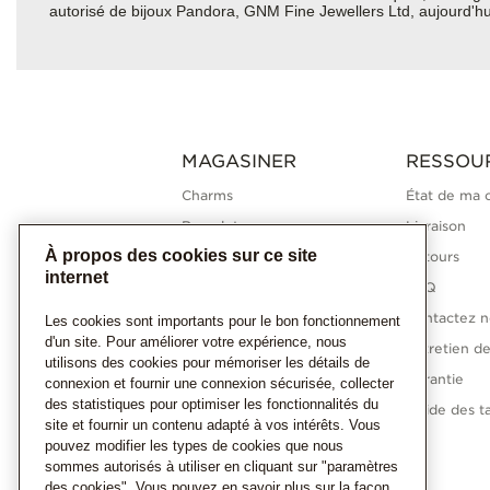
autorisé de bijoux Pandora, GNM Fine Jewellers Ltd, aujourd'hu
MAGASINER
RESSOU
Charms
État de ma
Bracelets
Livraison
À propos des cookies sur ce site
Bagues
Retours
internet
Colliers
FAQ
Boucles d'oreilles
Contactez n
Les cookies sont importants pour le bon fonctionnement
d'un site. Pour améliorer votre expérience, nous
Collections Pandora
Entretien de
utilisons des cookies pour mémoriser les détails de
Diamants cultivés en
Garantie
connexion et fournir une connexion sécurisée, collecter
laboratoire
des statistiques pour optimiser les fonctionnalités du
Guide des ta
site et fournir un contenu adapté à vos intérêts. Vous
Cadeaux
pouvez modifier les types de cookies que nous
sommes autorisés à utiliser en cliquant sur "paramètres
des cookies". Vous pouvez en savoir plus sur la façon