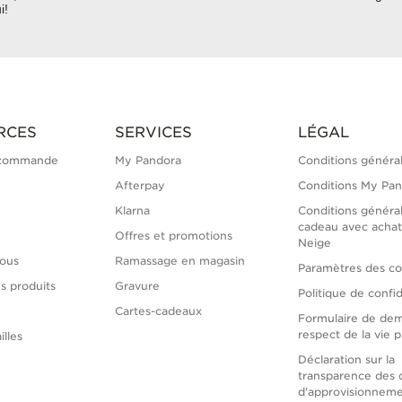
i!
RCES
SERVICES
LÉGAL
 commande
My Pandora
Conditions généra
Afterpay
Conditions My Pa
Klarna
Conditions généra
cadeau avec achat
Offres et promotions
Neige
ous
Ramassage en magasin
Paramètres des co
s produits
Gravure
Politique de confid
Cartes-cadeaux
Formulaire de de
respect de la vie p
illes
Déclaration sur la
transparence des 
d'approvisionnem