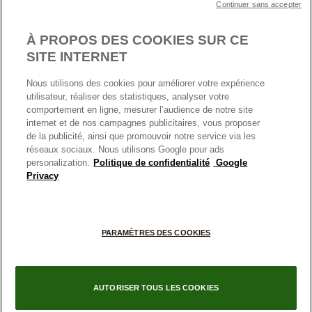
Continuer sans accepter
Nous contacter
Paramètres des cookies
Conditions générales de My Pandora
*Conditions des offres en cours
Politique des cookies
À PROPOS DES COOKIES SUR CE
Politique de confidentialité
SITE INTERNET
Protection des données
Nous utilisons des cookies pour améliorer votre expérience
FRANCE
France
Conditions générales de vente
utilisateur, réaliser des statistiques, analyser votre
© TOUS DROITS RESERVES. 2026 Pandora
comportement en ligne, mesurer l’audience de notre site
Conditions générales de vente Click & Collect
internet et de nos campagnes publicitaires, vous proposer
Plateforme ODR
de la publicité, ainsi que promouvoir notre service via les
réseaux sociaux. Nous utilisons Google pour ads
Information sur le fabricant et l'importateur
personalization.
Politique de confidentialité
Google
Index égalité Femme/Homme
Privacy
+
PARAMÈTRES DES COOKIES
−
AUTORISER TOUS LES COOKIES
Filtres