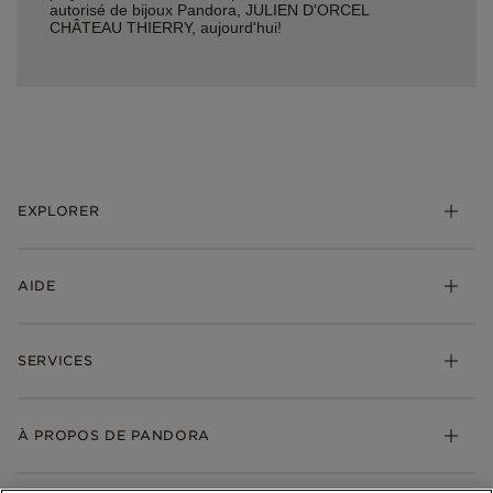
autorisé de bijoux Pandora, JULIEN D'ORCEL
CHÂTEAU THIERRY, aujourd'hui!
EXPLORER
*Be Love : Choisis l'Amour
AIDE
Bijoux
Charms
FAQ
Bracelets
SERVICES
Suivre ma commande
Cadeaux
Livraison
My Pandora
Bijoux gravables
Échanges et retours
À PROPOS DE PANDORA
Gravure
Trouver une boutique
Guide des tailles
Click & Collect
Société Pandora
Garantie