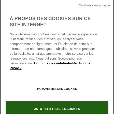
Klarna
MENTIONS LÉGALES
Carrières
Prix en ligne et en boutique
Continuer sans accepter
Cartes Cadeaux
Plan du site
Mentions légales
Nettoyage & Entretien
À PROPOS DES COOKIES SUR CE
Nous contacter
Paramètres des cookies
Conditions générales de My Pandora
SITE INTERNET
*Conditions des offres en cours
Politique des cookies
Nous utilisons des cookies pour améliorer votre expérience
Politique de confidentialité
utilisateur, réaliser des statistiques, analyser votre
Protection des données
comportement en ligne, mesurer l’audience de notre site
internet et de nos campagnes publicitaires, vous proposer
FRANCE
France
Conditions générales de vente
de la publicité, ainsi que promouvoir notre service via les
© TOUS DROITS RESERVES. 2026 Pandora
Conditions générales de vente Click & Collect
réseaux sociaux. Nous utilisons Google pour ads
personalization.
Politique de confidentialité
Google
Plateforme ODR
Privacy
Information sur le fabricant et l'importateur
Index égalité Femme/Homme
PARAMÈTRES DES COOKIES
AUTORISER TOUS LES COOKIES