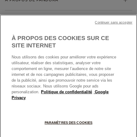
Gravure
Trouver une boutique
Guide des tailles
Click & Collect
Société Pandora
Garantie
Klarna
MENTIONS LÉGALES
Carrières
Prix en ligne et en boutique
Continuer sans accepter
Cartes Cadeaux
Plan du site
Mentions légales
Nettoyage & Entretien
À PROPOS DES COOKIES SUR CE
Nous contacter
Paramètres des cookies
Conditions générales de My Pandora
SITE INTERNET
*Conditions des offres en cours
Politique des cookies
Nous utilisons des cookies pour améliorer votre expérience
Politique de confidentialité
utilisateur, réaliser des statistiques, analyser votre
Protection des données
comportement en ligne, mesurer l’audience de notre site
internet et de nos campagnes publicitaires, vous proposer
FRANCE
France
Conditions générales de vente
de la publicité, ainsi que promouvoir notre service via les
© TOUS DROITS RESERVES. 2026 Pandora
Conditions générales de vente Click & Collect
réseaux sociaux. Nous utilisons Google pour ads
personalization.
Politique de confidentialité
Google
Plateforme ODR
Privacy
Information sur le fabricant et l'importateur
Index égalité Femme/Homme
PARAMÈTRES DES COOKIES