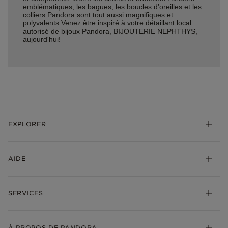
emblématiques, les bagues, les boucles d’oreilles et les
colliers Pandora sont tout aussi magnifiques et
polyvalents.Venez être inspiré à votre détaillant local
autorisé de bijoux Pandora, BIJOUTERIE NEPHTHYS,
aujourd'hui!
EXPLORER
*Be Love : Choisis l'Amour
AIDE
Bijoux
Charms
FAQ
Bracelets
SERVICES
Suivre ma commande
Cadeaux
Livraison
My Pandora
Bijoux gravables
Échanges et retours
À PROPOS DE PANDORA