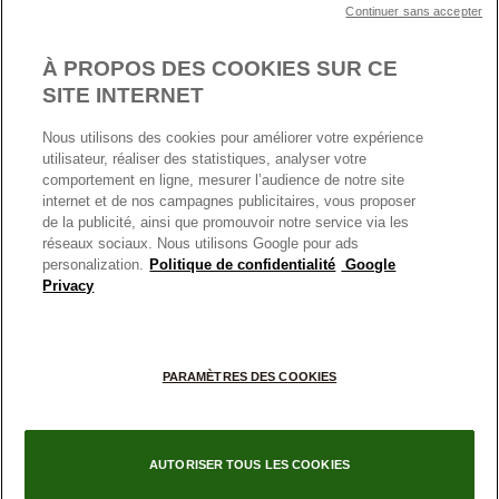
MENTIONS LÉGALES
Carrières
Prix en ligne et en boutique
Continuer sans accepter
Cartes Cadeaux
Plan du site
Mentions légales
Nettoyage & Entretien
À PROPOS DES COOKIES SUR CE
Nous contacter
Paramètres des cookies
Conditions générales de My Pandora
SITE INTERNET
*Conditions des offres en cours
Politique des cookies
Nous utilisons des cookies pour améliorer votre expérience
Politique de confidentialité
utilisateur, réaliser des statistiques, analyser votre
Protection des données
comportement en ligne, mesurer l’audience de notre site
internet et de nos campagnes publicitaires, vous proposer
FRANCE
France
Conditions générales de vente
de la publicité, ainsi que promouvoir notre service via les
© TOUS DROITS RESERVES. 2026 Pandora
Conditions générales de vente Click & Collect
réseaux sociaux. Nous utilisons Google pour ads
personalization.
Politique de confidentialité
Google
Plateforme ODR
Privacy
Information sur le fabricant et l'importateur
Index égalité Femme/Homme
PARAMÈTRES DES COOKIES
AUTORISER TOUS LES COOKIES