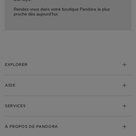
Rendez-vous dans votre boutique Pandora la plus
proche dès aujourd'hui.
EXPLORER
*Be Love : Choisis l'Amour
AIDE
Bijoux
Charms
FAQ
Bracelets
SERVICES
Suivre ma commande
Cadeaux
Livraison
My Pandora
Bijoux gravables
Échanges et retours
À PROPOS DE PANDORA
Gravure
Trouver une boutique
Guide des tailles
Click & Collect