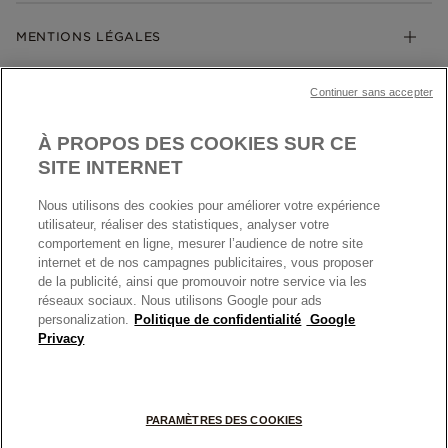
Société Pandora
Garantie
Klarna
MENTIONS LÉGALES
Carrières
Prix en ligne et en boutique
Cartes Cadeaux
Plan du site
Mentions légales
Nettoyage & Entretien
Continuer sans accepter
Nous contacter
Paramètres des cookies
Conditions générales de My Pandora
*Conditions des offres en cours
Politique des cookies
À PROPOS DES COOKIES SUR CE
Politique de confidentialité
SITE INTERNET
Protection des données
Nous utilisons des cookies pour améliorer votre expérience
FRANCE
France
Conditions générales de vente
utilisateur, réaliser des statistiques, analyser votre
© TOUS DROITS RESERVES. 2026 Pandora
comportement en ligne, mesurer l’audience de notre site
Conditions générales de vente Click & Collect
internet et de nos campagnes publicitaires, vous proposer
Plateforme ODR
de la publicité, ainsi que promouvoir notre service via les
réseaux sociaux. Nous utilisons Google pour ads
Information sur le fabricant et l'importateur
personalization.
Politique de confidentialité
Google
Index égalité Femme/Homme
Privacy
+
PARAMÈTRES DES COOKIES
−