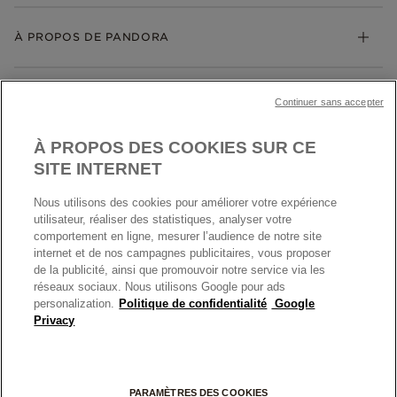
Livraison
My Pandora
Bijoux gravables
Échanges et retours
À PROPOS DE PANDORA
Gravure
Trouver une boutique
Guide des tailles
Click & Collect
Société Pandora
Garantie
Klarna
MENTIONS LÉGALES
Carrières
Prix en ligne et en boutique
Continuer sans accepter
Cartes Cadeaux
Plan du site
Mentions légales
Nettoyage & Entretien
À PROPOS DES COOKIES SUR CE
Nous contacter
Paramètres des cookies
Conditions générales de My Pandora
SITE INTERNET
*Conditions des offres en cours
Politique des cookies
Nous utilisons des cookies pour améliorer votre expérience
Politique de confidentialité
utilisateur, réaliser des statistiques, analyser votre
Protection des données
comportement en ligne, mesurer l’audience de notre site
internet et de nos campagnes publicitaires, vous proposer
FRANCE
France
Conditions générales de vente
de la publicité, ainsi que promouvoir notre service via les
© TOUS DROITS RESERVES. 2026 Pandora
Conditions générales de vente Click & Collect
réseaux sociaux. Nous utilisons Google pour ads
personalization.
Politique de confidentialité
Google
Plateforme ODR
Privacy
Information sur le fabricant et l'importateur
Index égalité Femme/Homme
PARAMÈTRES DES COOKIES