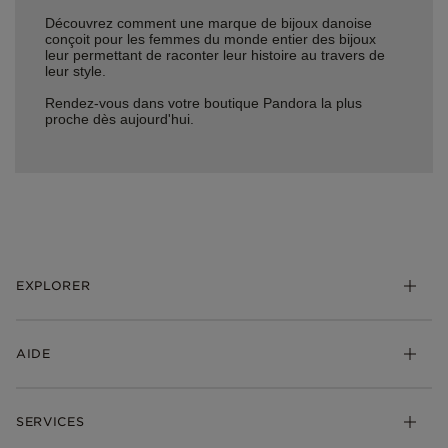
Découvrez comment une marque de bijoux danoise
conçoit pour les femmes du monde entier des bijoux
leur permettant de raconter leur histoire au travers de
leur style.
Rendez-vous dans votre boutique Pandora la plus
proche dès aujourd'hui.
EXPLORER
*Be Love : Choisis l'Amour
AIDE
Bijoux
Charms
FAQ
Bracelets
SERVICES
Suivre ma commande
Cadeaux