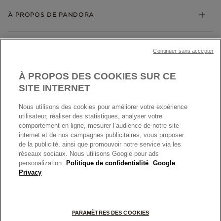
My Pandora
Bijoux gravables
Échanges et retours
À PROPOS DE PANDORA
Gravure
Trouver une boutique
Guide des tailles
Click & Collect
Société Pandora
Garantie
Klarna
MENTIONS LÉGALES
Carrières
Prix en ligne et en boutique
Continuer sans accepter
Cartes Cadeaux
Plan du site
Mentions légales
Nettoyage & Entretien
À PROPOS DES COOKIES SUR CE
Nous contacter
Paramètres des cookies
Conditions générales de My Pandora
SITE INTERNET
*Conditions des offres en cours
Politique des cookies
Nous utilisons des cookies pour améliorer votre expérience
Politique de confidentialité
utilisateur, réaliser des statistiques, analyser votre
Protection des données
comportement en ligne, mesurer l’audience de notre site
internet et de nos campagnes publicitaires, vous proposer
FRANCE
France
Conditions générales de vente
de la publicité, ainsi que promouvoir notre service via les
© TOUS DROITS RESERVES. 2026 Pandora
Conditions générales de vente Click & Collect
réseaux sociaux. Nous utilisons Google pour ads
personalization.
Politique de confidentialité
Google
Plateforme ODR
Privacy
Information sur le fabricant et l'importateur
Index égalité Femme/Homme
PARAMÈTRES DES COOKIES