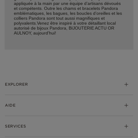
appliquée à la main par une équipe d’artisans dévoués
et compétents. Outre les chams et bracelets Pandora
emblématiques, les bagues, les boucles d’oreilles et les
colliers Pandora sont tout aussi magnifiques et
polyvalents.Venez être inspiré à votre détaillant local
autorisé de bijoux Pandora, BIJOUTERIE ACTU OR
AULNOY, aujourd'hui!
EXPLORER
*Be Love : Choisis l'Amour
AIDE
Bijoux
Charms
FAQ
Bracelets
SERVICES
Suivre ma commande
Cadeaux
Livraison