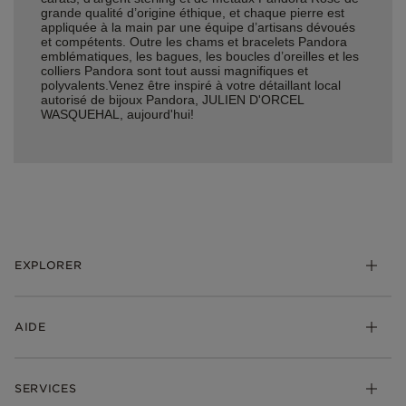
grande qualité d’origine éthique, et chaque pierre est
appliquée à la main par une équipe d’artisans dévoués
et compétents. Outre les chams et bracelets Pandora
emblématiques, les bagues, les boucles d’oreilles et les
colliers Pandora sont tout aussi magnifiques et
polyvalents.Venez être inspiré à votre détaillant local
autorisé de bijoux Pandora, JULIEN D'ORCEL
WASQUEHAL, aujourd'hui!
EXPLORER
*Be Love : Choisis l'Amour
AIDE
Bijoux
Charms
FAQ
Bracelets
SERVICES
Suivre ma commande
Cadeaux