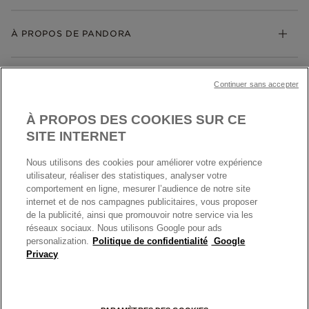
Livraison
My Pandora
Bijoux gravables
Échanges et retours
À PROPOS DE PANDORA
Gravure
Trouver une boutique
Guide des tailles
Click & Collect
Société Pandora
Garantie
Klarna
MENTIONS LÉGALES
Carrières
Prix en ligne et en boutique
Continuer sans accepter
Cartes Cadeaux
Plan du site
Mentions légales
Nettoyage & Entretien
À PROPOS DES COOKIES SUR CE
Nous contacter
Paramètres des cookies
Conditions générales de My Pandora
SITE INTERNET
*Conditions des offres en cours
Politique des cookies
Nous utilisons des cookies pour améliorer votre expérience
Politique de confidentialité
utilisateur, réaliser des statistiques, analyser votre
Protection des données
comportement en ligne, mesurer l’audience de notre site
internet et de nos campagnes publicitaires, vous proposer
FRANCE
France
Conditions générales de vente
de la publicité, ainsi que promouvoir notre service via les
© TOUS DROITS RESERVES. 2026 Pandora
Conditions générales de vente Click & Collect
réseaux sociaux. Nous utilisons Google pour ads
personalization.
Politique de confidentialité
Google
Plateforme ODR
Privacy
Information sur le fabricant et l'importateur
Index égalité Femme/Homme