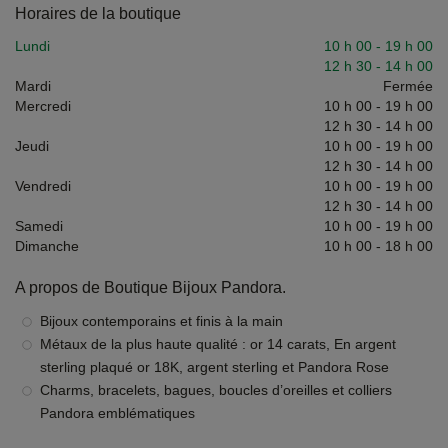
Horaires de la boutique
Lundi
10 h 00
-
19 h 00
12 h 30
-
14 h 00
Mardi
Fermée
Mercredi
10 h 00
-
19 h 00
12 h 30
-
14 h 00
Jeudi
10 h 00
-
19 h 00
12 h 30
-
14 h 00
Vendredi
10 h 00
-
19 h 00
12 h 30
-
14 h 00
Samedi
10 h 00
-
19 h 00
Dimanche
10 h 00
-
18 h 00
A propos de Boutique Bijoux Pandora.
Bijoux contemporains et finis à la main
Métaux de la plus haute qualité : or 14 carats, En argent
sterling plaqué or 18K, argent sterling et Pandora Rose
Charms, bracelets, bagues, boucles d’oreilles et colliers
Pandora emblématiques