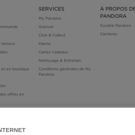
SERVICES
À PROPOS D
PANDORA
My Pandora
Société Pandora
commande
Gravure
Carrières
Click & Collect
 retours
Klarna
illes
Cartes Cadeaux
Nettoyage & Entretien
e et en boutique
Conditions générales de My
Pandora
ter
des offres en
INTERNET