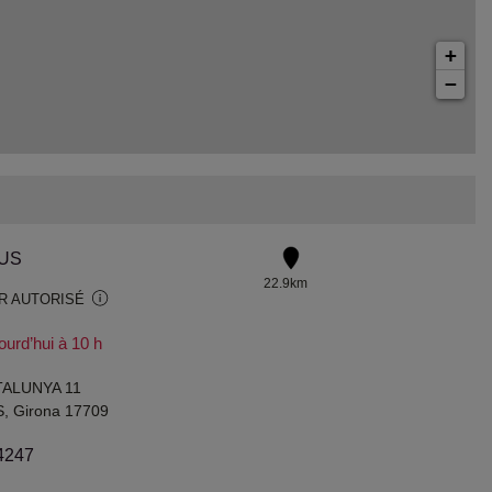
+
−
US
22.9km
R AUTORISÉ
ourd’hui à 10 h
TALUNYA 11
, Girona 17709
4247