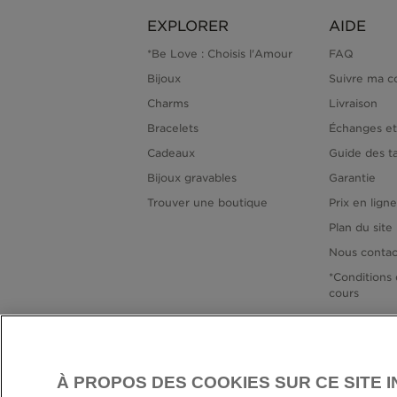
EXPLORER
AIDE
*Be Love : Choisis l'Amour
FAQ
Bijoux
Suivre ma 
Charms
Livraison
Bracelets
Échanges et
Cadeaux
Guide des ta
Bijoux gravables
Garantie
Trouver une boutique
Prix en lign
Plan du site
Nous contac
*Conditions 
cours
À PROPOS DES COOKIES SUR CE SITE 