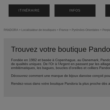
ITINÉRAIRE
INFOS
PANDORA
>
Localisateur de boutiques
>
France
>
Pyrénées-Orientales
>
Perp
Trouvez votre boutique Pandor
Fondée en 1982 et basée à Copenhague, au Danemark, Pandora 
de qualités uniques. De l'Or à l'Argent en passant par les al
emblématiques, les bagues, boucles d'oreilles et colliers Pando
Découvrez comment une marque de bijoux danoise conçoit pour le
Rendez-vous dans votre boutique Pandora la plus proche dès a