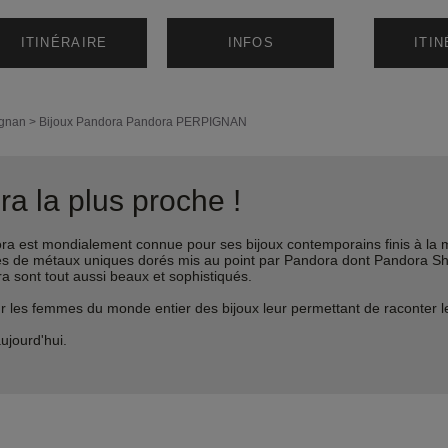
ITINÉRAIRE
INFOS
ITI
ignan
>
Bijoux Pandora
Pandora PERPIGNAN
a la plus proche !
est mondialement connue pour ses bijoux contemporains finis à la m
liages de métaux uniques dorés mis au point par Pandora dont Pandora 
ra sont tout aussi beaux et sophistiqués.
s femmes du monde entier des bijoux leur permettant de raconter leur 
ujourd'hui.