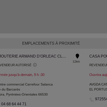
EMPLACEMENTS À PROXIMITÉ
BIJOUTERIE ARMAND D'ORLEAC CLAIRA
CASA PO
12km
VENDEUR AUTORISÉ
REVENDEU
rmée jusqu’à demain, 9 h :30
Ouvrira auj
ntre commercial Carrefour Salanca
AVGDA CA
e du Barcarès
EL PORTUS
aira, Pyrénées-Orientales 66530
97255
04 68 64 44 71