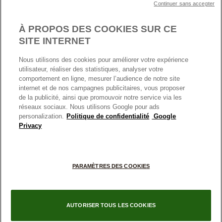
MENTIONS LÉGALES
Carrières
Prix en ligne et en boutique
Continuer sans accepter
Cartes Cadeaux
Plan du site
Mentions légales
Nettoyage & Entretien
À PROPOS DES COOKIES SUR CE
Nous contacter
Paramètres des cookies
Conditions générales de My Pandora
SITE INTERNET
*Conditions des offres en cours
Politique des cookies
Nous utilisons des cookies pour améliorer votre expérience
Politique de confidentialité
utilisateur, réaliser des statistiques, analyser votre
Protection des données
comportement en ligne, mesurer l’audience de notre site
internet et de nos campagnes publicitaires, vous proposer
FRANCE
France
Conditions générales de vente
de la publicité, ainsi que promouvoir notre service via les
© TOUS DROITS RESERVES. 2026 Pandora
Conditions générales de vente Click & Collect
réseaux sociaux. Nous utilisons Google pour ads
personalization.
Politique de confidentialité
Google
Plateforme ODR
Privacy
Information sur le fabricant et l'importateur
Index égalité Femme/Homme
PARAMÈTRES DES COOKIES
AUTORISER TOUS LES COOKIES