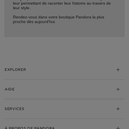
leur permettant de raconter leur histoire au travers de
leur style.
Rendez-vous dans votre boutique Pandora la plus
proche dès aujourd'hui.
EXPLORER
*Be Love : Choisis l'Amour
AIDE
Bijoux
Charms
FAQ
Bracelets
SERVICES
Suivre ma commande
Cadeaux
Livraison
My Pandora
Bijoux gravables
Échanges et retours
À PROPOS DE PANDORA
Gravure