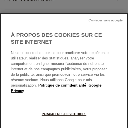
Trouver une boutique
Guide des tailles
Click & Collect
Société Pandora
Garantie
Klarna
MENTIONS LÉGALES
Carrières
Prix en ligne et en boutique
Continuer sans accepter
Cartes Cadeaux
Plan du site
Mentions légales
Nettoyage & Entretien
À PROPOS DES COOKIES SUR CE
Nous contacter
Paramètres des cookies
Conditions générales de My Pandora
SITE INTERNET
*Conditions des offres en cours
Politique des cookies
Nous utilisons des cookies pour améliorer votre expérience
Politique de confidentialité
utilisateur, réaliser des statistiques, analyser votre
Protection des données
comportement en ligne, mesurer l’audience de notre site
internet et de nos campagnes publicitaires, vous proposer
FRANCE
France
Conditions générales de vente
de la publicité, ainsi que promouvoir notre service via les
© TOUS DROITS RESERVES. 2026 Pandora
Conditions générales de vente Click & Collect
réseaux sociaux. Nous utilisons Google pour ads
personalization.
Politique de confidentialité
Google
Plateforme ODR
Privacy
Information sur le fabricant et l'importateur
Index égalité Femme/Homme
PARAMÈTRES DES COOKIES