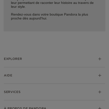
leur permettant de raconter leur histoire au travers de
leur style.
Rendez-vous dans votre boutique Pandora la plus
proche dès aujourd'hui.
EXPLORER
*Be Love : Choisis l'Amour
AIDE
Bijoux
Charms
FAQ
Bracelets
SERVICES
Suivre ma commande
Cadeaux
Livraison
My Pandora
Bijoux gravables
Échanges et retours
À PROPOS DE PANDORA
Gravure