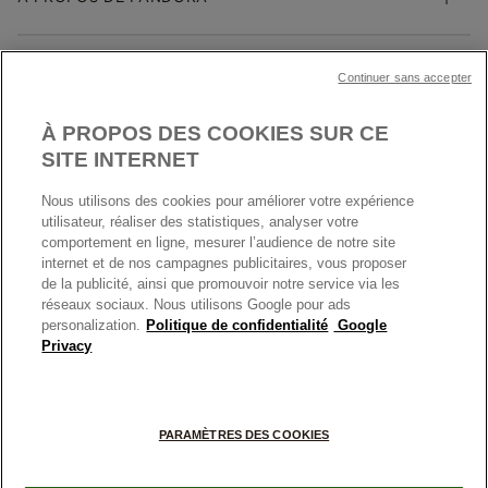
Trouver une boutique
Guide des tailles
Click & Collect
Société Pandora
Garantie
Klarna
MENTIONS LÉGALES
Carrières
Prix en ligne et en boutique
Continuer sans accepter
Cartes Cadeaux
Plan du site
Mentions légales
Nettoyage & Entretien
À PROPOS DES COOKIES SUR CE
Nous contacter
Paramètres des cookies
Conditions générales de My Pandora
SITE INTERNET
*Conditions des offres en cours
Politique des cookies
Nous utilisons des cookies pour améliorer votre expérience
Politique de confidentialité
utilisateur, réaliser des statistiques, analyser votre
Protection des données
comportement en ligne, mesurer l’audience de notre site
internet et de nos campagnes publicitaires, vous proposer
FRANCE
France
Conditions générales de vente
de la publicité, ainsi que promouvoir notre service via les
© TOUS DROITS RESERVES. 2026 Pandora
Conditions générales de vente Click & Collect
réseaux sociaux. Nous utilisons Google pour ads
personalization.
Politique de confidentialité
Google
Plateforme ODR
Privacy
Information sur le fabricant et l'importateur
Index égalité Femme/Homme
PARAMÈTRES DES COOKIES