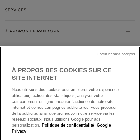
FAQ
Bracelets
SERVICES
Suivre ma commande
Cadeaux
Livraison
My Pandora
Bijoux gravables
Échanges et retours
À PROPOS DE PANDORA
Gravure
Trouver une boutique
Guide des tailles
Click & Collect
Société Pandora
Garantie
Klarna
MENTIONS LÉGALES
Carrières
Prix en ligne et en boutique
Continuer sans accepter
Cartes Cadeaux
Plan du site
Mentions légales
Nettoyage & Entretien
À PROPOS DES COOKIES SUR CE
Nous contacter
Paramètres des cookies
Conditions générales de My Pandora
SITE INTERNET
*Conditions des offres en cours
Politique des cookies
Nous utilisons des cookies pour améliorer votre expérience
Politique de confidentialité
utilisateur, réaliser des statistiques, analyser votre
Protection des données
comportement en ligne, mesurer l’audience de notre site
internet et de nos campagnes publicitaires, vous proposer
FRANCE
France
Conditions générales de vente
de la publicité, ainsi que promouvoir notre service via les
© TOUS DROITS RESERVES. 2026 Pandora
Conditions générales de vente Click & Collect
réseaux sociaux. Nous utilisons Google pour ads
personalization.
Politique de confidentialité
Google
Plateforme ODR
Privacy
Information sur le fabricant et l'importateur