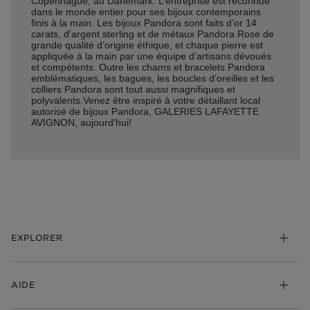
Copenhague, au Danemark. L’entreprise est reconnue
dans le monde entier pour ses bijoux contemporains
finis à la main. Les bijoux Pandora sont faits d’or 14
carats, d’argent sterling et de métaux Pandora Rose de
grande qualité d’origine éthique, et chaque pierre est
appliquée à la main par une équipe d’artisans dévoués
et compétents. Outre les chams et bracelets Pandora
emblématiques, les bagues, les boucles d’oreilles et les
colliers Pandora sont tout aussi magnifiques et
polyvalents.Venez être inspiré à votre détaillant local
autorisé de bijoux Pandora, GALERIES LAFAYETTE
AVIGNON, aujourd'hui!
EXPLORER
*Be Love : Choisis l'Amour
AIDE
Bijoux
Charms