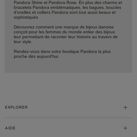
Pandora Shine et Pandora Rose. En plus des charms et
bracelets Pandora emblématiques, les bagues, boucles
d'oreilles et colliers Pandora sont tout aussi beaux et
sophistiqués.
Découvrez comment une marque de bijoux danoise
conçoit pour les femmes du monde entier des bijoux
leur permettant de raconter leur histoire au travers de
leur style.
Rendez-vous dans votre boutique Pandora la plus
proche dès aujourd'hui.
EXPLORER
*Be Love : Choisis l'Amour
AIDE
Bijoux