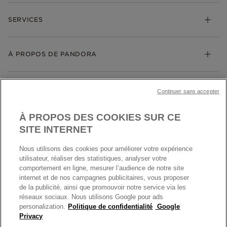
Charms
FAQ
Bracelets
SERVICES
Suivre ma commande
Cadeaux
Livraison
My Pandora
Bijoux gravables
Échanges et retours
À PROPOS DE PANDORA
Gravure
Trouver une boutique
Guide des tailles
Click & Collect
Société Pandora
Garantie
Klarna
MENTIONS LÉGALES
Carrières
Prix en ligne et en boutique
Continuer sans accepter
Cartes Cadeaux
Plan du site
Mentions légales
Nettoyage & Entretien
À PROPOS DES COOKIES SUR CE
Nous contacter
Paramètres des cookies
Conditions générales de My Pandora
SITE INTERNET
*Conditions des offres en cours
Politique des cookies
Nous utilisons des cookies pour améliorer votre expérience
Politique de confidentialité
utilisateur, réaliser des statistiques, analyser votre
Protection des données
comportement en ligne, mesurer l’audience de notre site
internet et de nos campagnes publicitaires, vous proposer
FRANCE
France
Conditions générales de vente
de la publicité, ainsi que promouvoir notre service via les
© TOUS DROITS RESERVES. 2026 Pandora
Conditions générales de vente Click & Collect
réseaux sociaux. Nous utilisons Google pour ads
personalization.
Politique de confidentialité
Google
Plateforme ODR
Privacy
Information sur le fabricant et l'importateur