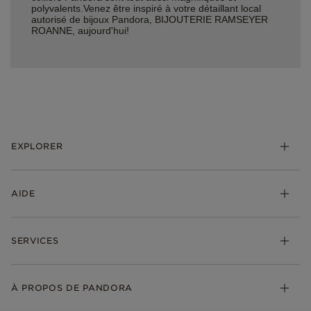
polyvalents.Venez être inspiré à votre détaillant local
autorisé de bijoux Pandora, BIJOUTERIE RAMSEYER
ROANNE, aujourd'hui!
EXPLORER
*Be Love : Choisis l'Amour
AIDE
Bijoux
Charms
FAQ
Bracelets
SERVICES
Suivre ma commande
Cadeaux
Livraison
My Pandora
Bijoux gravables
Échanges et retours
À PROPOS DE PANDORA
Gravure
Trouver une boutique
Guide des tailles
Click & Collect