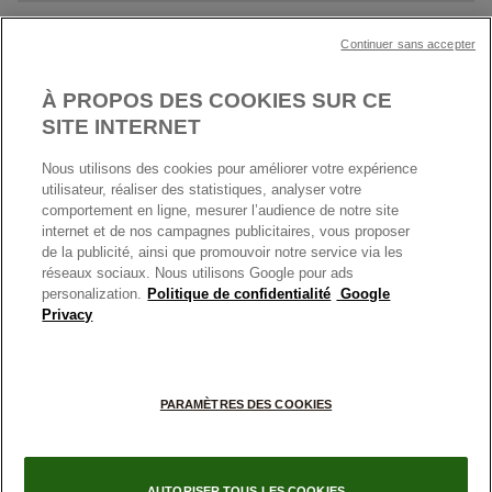
Société Pandora
Garantie
Klarna
MENTIONS LÉGALES
Carrières
Prix en ligne et en boutique
Continuer sans accepter
Cartes Cadeaux
Plan du site
Mentions légales
Nettoyage & Entretien
À PROPOS DES COOKIES SUR CE
Nous contacter
Paramètres des cookies
Conditions générales de My Pandora
SITE INTERNET
*Conditions des offres en cours
Politique des cookies
Nous utilisons des cookies pour améliorer votre expérience
Politique de confidentialité
utilisateur, réaliser des statistiques, analyser votre
Protection des données
comportement en ligne, mesurer l’audience de notre site
internet et de nos campagnes publicitaires, vous proposer
FRANCE
France
Conditions générales de vente
de la publicité, ainsi que promouvoir notre service via les
© TOUS DROITS RESERVES. 2026 Pandora
Conditions générales de vente Click & Collect
réseaux sociaux. Nous utilisons Google pour ads
personalization.
Politique de confidentialité
Google
Plateforme ODR
Privacy
Information sur le fabricant et l'importateur
Index égalité Femme/Homme
PARAMÈTRES DES COOKIES
AUTORISER TOUS LES COOKIES