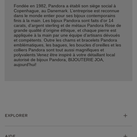
Fondée en 1982, Pandora a établi son siège social à
Copenhague, au Danemark. L’entreprise est reconnue
dans le monde entier pour ses bijoux contemporains
finis à la main. Les bijoux Pandora sont faits d’or 14
carats, d’argent sterling et de métaux Pandora Rose de
grande qualité d’origine éthique, et chaque pierre est
appliquée à la main par une équipe d’artisans dévoués
et compétents. Outre les chams et bracelets Pandora
emblématiques, les bagues, les boucles d’oreilles et les
colliers Pandora sont tout aussi magnifiques et
polyvalents.Venez être inspiré à votre détaillant local
autorisé de bijoux Pandora, BIJOUTERIE JOA,
aujourd'hui!
EXPLORER
*Be Love : Choisis l'Amour
AIDE
Bijoux