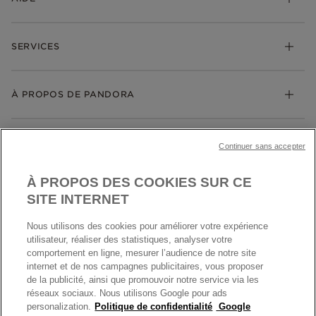
Charms
FAQ
Bracelets
SERVICES
Suivre ma commande
Cadeaux
Livraison
My Pandora
Bijoux gravables
Échanges et retours
À PROPOS DE PANDORA
Gravure
Trouver une boutique
Guide des tailles
Click & Collect
Société Pandora
Garantie
Klarna
MENTIONS LÉGALES
Carrières
Prix en ligne et en boutique
Continuer sans accepter
Cartes Cadeaux
Plan du site
Mentions légales
Nettoyage & Entretien
À PROPOS DES COOKIES SUR CE
Nous contacter
Paramètres des cookies
Conditions générales de My Pandora
SITE INTERNET
*Conditions des offres en cours
Politique des cookies
Nous utilisons des cookies pour améliorer votre expérience
Politique de confidentialité
utilisateur, réaliser des statistiques, analyser votre
Protection des données
comportement en ligne, mesurer l’audience de notre site
internet et de nos campagnes publicitaires, vous proposer
FRANCE
France
Conditions générales de vente
de la publicité, ainsi que promouvoir notre service via les
© TOUS DROITS RESERVES. 2026 Pandora
Conditions générales de vente Click & Collect
réseaux sociaux. Nous utilisons Google pour ads
personalization.
Politique de confidentialité
Google
Plateforme ODR