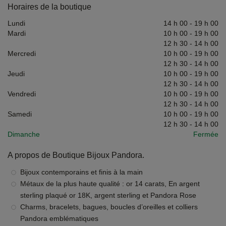
Horaires de la boutique
Lundi
14 h 00
-
19 h 00
Mardi
10 h 00
-
19 h 00
12 h 30
-
14 h 00
Mercredi
10 h 00
-
19 h 00
12 h 30
-
14 h 00
Jeudi
10 h 00
-
19 h 00
12 h 30
-
14 h 00
Vendredi
10 h 00
-
19 h 00
12 h 30
-
14 h 00
Samedi
10 h 00
-
19 h 00
12 h 30
-
14 h 00
Dimanche
Fermée
A propos de Boutique Bijoux Pandora.
Bijoux contemporains et finis à la main
Métaux de la plus haute qualité : or 14 carats, En argent
sterling plaqué or 18K, argent sterling et Pandora Rose
Charms, bracelets, bagues, boucles d’oreilles et colliers
Pandora emblématiques