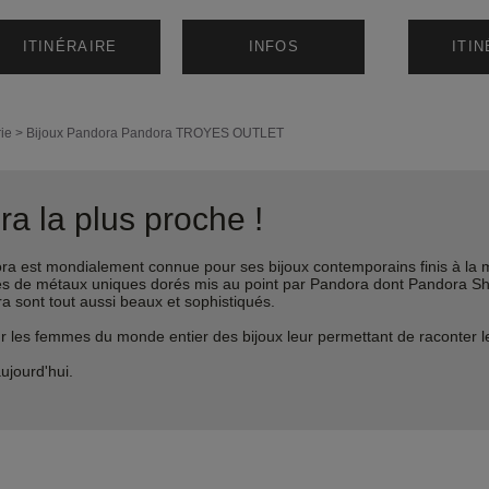
ITINÉRAIRE
INFOS
ITI
ie
>
Bijoux Pandora
Pandora TROYES OUTLET
a la plus proche !
est mondialement connue pour ses bijoux contemporains finis à la m
liages de métaux uniques dorés mis au point par Pandora dont Pandora 
ra sont tout aussi beaux et sophistiqués.
s femmes du monde entier des bijoux leur permettant de raconter leur 
ujourd'hui.