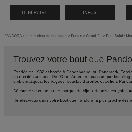
ITINÉRAIRE
INFOS
PANDORA
>
Localisateur de boutiques
>
France
>
Grand-Est
>
Pont-Sainte-Mar
Trouvez votre boutique Pandor
Fondée en 1982 et basée à Copenhague, au Danemark, Pandora 
de qualités uniques. De l'Or à l'Argent en passant par les al
emblématiques, les bagues, boucles d'oreilles et colliers Pando
Découvrez comment une marque de bijoux danoise conçoit pour le
Rendez-vous dans votre boutique Pandora la plus proche dès a