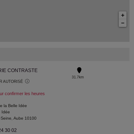
+
−
RIE CONTRASTE
31.7km
R AUTORISÉ
ur confirmer les heures
e la Belle Idée
 Idée
r-Seine, Aube 10100
24 30 02