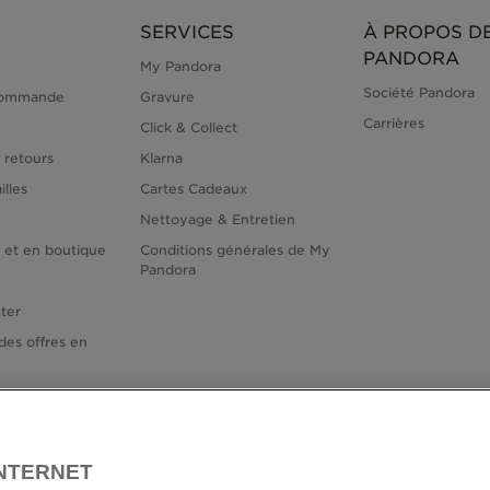
SERVICES
À PROPOS D
PANDORA
My Pandora
Société Pandora
commande
Gravure
Carrières
Click & Collect
 retours
Klarna
illes
Cartes Cadeaux
Nettoyage & Entretien
e et en boutique
Conditions générales de My
Pandora
ter
des offres en
INTERNET