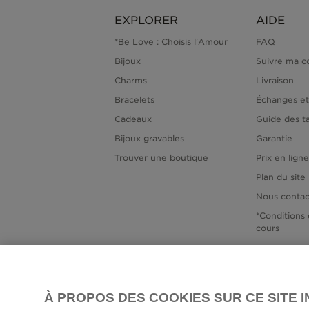
EXPLORER
AIDE
*Be Love : Choisis l'Amour
FAQ
Bijoux
Suivre ma 
Charms
Livraison
Bracelets
Échanges et
Cadeaux
Guide des ta
Bijoux gravables
Garantie
Trouver une boutique
Prix en lign
Plan du site
Nous contac
*Conditions 
cours
À PROPOS DES COOKIES SUR CE SITE 